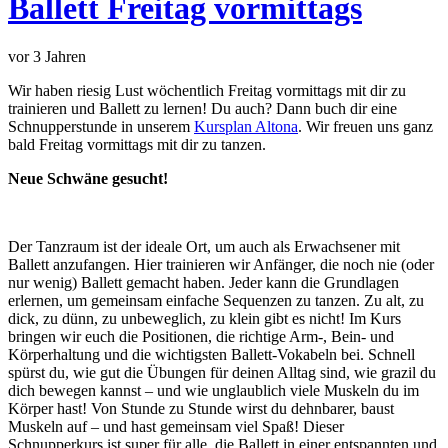
Ballett Freitag vormittags
vor 3 Jahren
Wir haben riesig Lust wöchentlich Freitag vormittags mit dir zu
trainieren und Ballett zu lernen! Du auch? Dann buch dir eine
Schnupperstunde in unserem
Kursplan Altona
. Wir freuen uns ganz
bald Freitag vormittags mit dir zu tanzen.
Neue Schwäne gesucht!
Der Tanzraum ist der ideale Ort, um auch als Erwachsener mit
Ballett anzufangen. Hier trainieren wir Anfänger, die noch nie (oder
nur wenig) Ballett gemacht haben. Jeder kann die Grundlagen
erlernen, um gemeinsam einfache Sequenzen zu tanzen. Zu alt, zu
dick, zu dünn, zu unbeweglich, zu klein gibt es nicht! Im Kurs
bringen wir euch die Positionen, die richtige Arm-, Bein- und
Körperhaltung und die wichtigsten Ballett-Vokabeln bei. Schnell
spürst du, wie gut die Übungen für deinen Alltag sind, wie grazil du
dich bewegen kannst – und wie unglaublich viele Muskeln du im
Körper hast! Von Stunde zu Stunde wirst du dehnbarer, baust
Muskeln auf – und hast gemeinsam viel Spaß! Dieser
Schnupperkurs ist super für alle, die Ballett in einer entspannten und